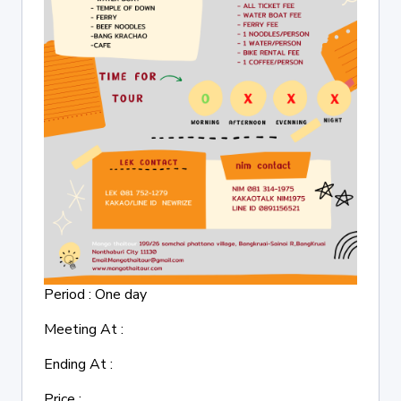
Period : One day
Meeting At :
Ending At :
Price :