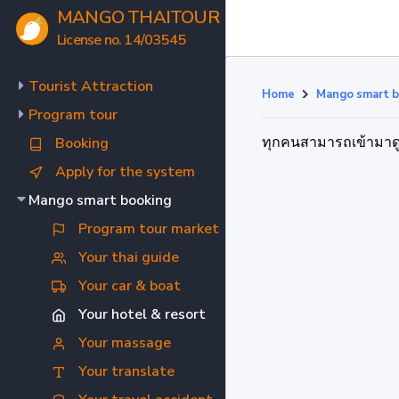
MANGO THAITOUR
License no. 14/03545
Tourist Attraction
Home
Mango smart b
Program tour
ทุกคนสามารถเข้ามาดูได
Booking
Apply for the system
Mango smart booking
Program tour market
Your thai guide
Your car & boat
Your hotel & resort
Your massage
Your translate