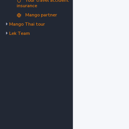
Your travel accident
insurance
Mango partner
Mango Thai tour
Lek Team